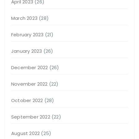
April 2023
(26)
March 2023
(28)
February 2023
(21)
January 2023
(26)
December 2022
(26)
November 2022
(22)
October 2022
(28)
September 2022
(22)
August 2022
(25)