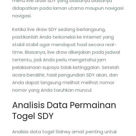
menu live draw SDY yang biasanya biasanya
didapatkan pada laman utama maupun navigasi
navigasi.
Ketika live draw SDY sedang berlangsung,
pastikanlah Anda terkoneksi ke internet yang
stabil stabil agar mendapat hasil secara real-
time. Biasanya, live draw dikerjakan pada jadwal
tertentu, jadi Anda perlu mengetahui jam
pelaksanaan supaya tidak ketinggalan. Setelah
acara berakhir, hasil pengundian SDY akan, dan
Anda dapat langsung melihat melihat nomor
nomor yang Anda taruhkan muncul.
Analisis Data Permainan
Togel SDY
Analisis data togel Sidney amat penting untuk