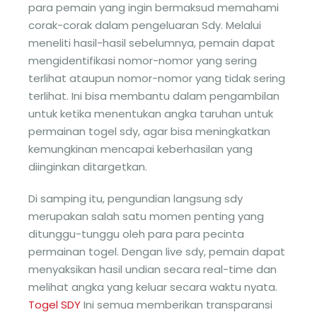
para pemain yang ingin bermaksud memahami
corak-corak dalam pengeluaran Sdy. Melalui
meneliti hasil-hasil sebelumnya, pemain dapat
mengidentifikasi nomor-nomor yang sering
terlihat ataupun nomor-nomor yang tidak sering
terlihat. Ini bisa membantu dalam pengambilan
untuk ketika menentukan angka taruhan untuk
permainan togel sdy, agar bisa meningkatkan
kemungkinan mencapai keberhasilan yang
diinginkan ditargetkan.
Di samping itu, pengundian langsung sdy
merupakan salah satu momen penting yang
ditunggu-tunggu oleh para para pecinta
permainan togel. Dengan live sdy, pemain dapat
menyaksikan hasil undian secara real-time dan
melihat angka yang keluar secara waktu nyata.
Togel SDY
Ini semua memberikan transparansi