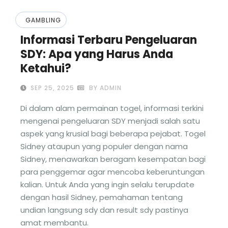
GAMBLING
Informasi Terbaru Pengeluaran
SDY: Apa yang Harus Anda
Ketahui?
SEP 25, 2025
BY ADMIN
Di dalam alam permainan togel, informasi terkini
mengenai pengeluaran SDY menjadi salah satu
aspek yang krusial bagi beberapa pejabat. Togel
Sidney ataupun yang populer dengan nama
Sidney, menawarkan beragam kesempatan bagi
para penggemar agar mencoba keberuntungan
kalian. Untuk Anda yang ingin selalu terupdate
dengan hasil Sidney, pemahaman tentang
undian langsung sdy dan result sdy pastinya
amat membantu.