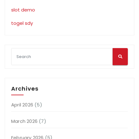
slot demo
togel sdy
Archives
April 2026
(5)
March 2026
(7)
February 2026
(5)