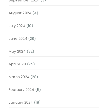
September 2024
(3)
August 2024
(4)
July 2024
(10)
June 2024
(28)
May 2024
(32)
April 2024
(25)
March 2024
(28)
February 2024
(5)
January 2024
(18)