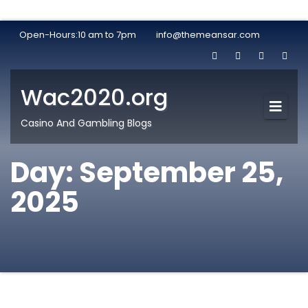
Open-Hours:10 am to 7pm
info@themeansar.com
Wac2020.org
Casino And Gambling Blogs
Day:
September 25,
2025