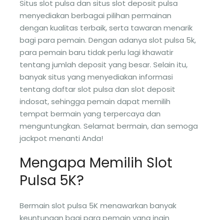
Situs slot pulsa dan situs slot deposit pulsa
menyediakan berbagai pilihan permainan
dengan kualitas terbaik, serta tawaran menarik
bagi para pemain. Dengan adanya slot pulsa 5k,
para pemain baru tidak perlu lagi khawatir
tentang jumlah deposit yang besar. Selain itu,
banyak situs yang menyediakan informasi
tentang daftar slot pulsa dan slot deposit
indosat, sehingga pemain dapat memilih
tempat bermain yang terpercaya dan
menguntungkan. Selamat bermain, dan semoga
jackpot menanti Anda!
Mengapa Memilih Slot
Pulsa 5K?
Bermain slot pulsa 5K menawarkan banyak
keuntungan bagi para pemain yang ingin