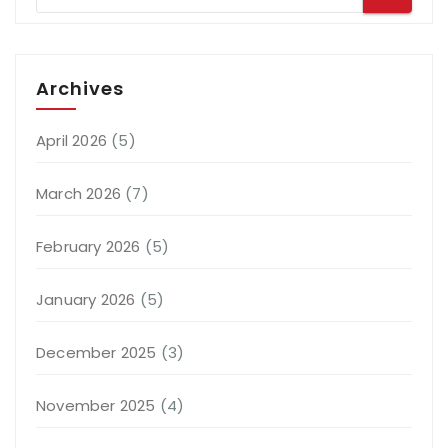
Archives
April 2026
(5)
March 2026
(7)
February 2026
(5)
January 2026
(5)
December 2025
(3)
November 2025
(4)