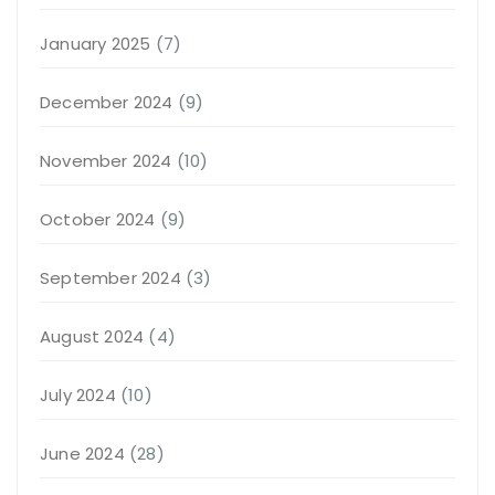
January 2025
(7)
December 2024
(9)
November 2024
(10)
October 2024
(9)
September 2024
(3)
August 2024
(4)
July 2024
(10)
June 2024
(28)