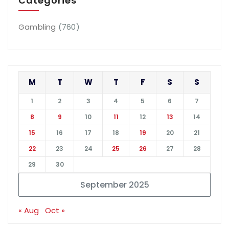
Categories
Gambling
(760)
M
T
W
T
F
S
S
1
2
3
4
5
6
7
8
9
10
11
12
13
14
15
16
17
18
19
20
21
22
23
24
25
26
27
28
29
30
September 2025
« Aug
Oct »