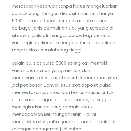
merasakan keseruan tanpa harus mengeluarkan
banyak uang. Dengan deposit minimum hanya
5000, pemain dapat dengan mudah mencoba
berbagai jenis permainan slot yang tersedia di
situs slot pulsa. Ini sangat cocok bagi pemula
yang ingin berkenalan dengan dunia permainan
tanpa risiko finansial yang tinggi.
Selain itu, slot pulsa 5000 sering kali memiliki
variasi permainan yang menarik dan
menawarkan kesempatan untuk memenangkan
jackpot besar. Banyak situs slot deposit pulsa
menyediakan promosi dan bonus khusus untuk
permainan dengan deposit rendah, sehingga
meningkatkan peluang pemain untuk
mendapatkan keuntungan lebih. Hal ini
menjadikan slot pulsa gacor semakin populer di
kalangan penggemar judi online.