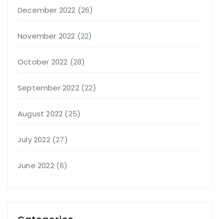
December 2022
(26)
November 2022
(22)
October 2022
(28)
September 2022
(22)
August 2022
(25)
July 2022
(27)
June 2022
(6)