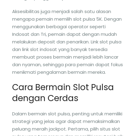
Aksesibilitas juga menjadi salah satu alasan
mengapa pemain memilih slot pulsa 5K. Dengan
menggunakan berbagai operator seperti
Indosat dan Tri, pemain dapat dengan mudah
melakukan deposit dan penarikan. Link slot pulsa
dan link slot indosat yang banyak tersedia
membuat proses bermain menjadi lebih lancar
dan nyaman, sehingga para pemain dapat fokus
menikmati pengalaman bermain mereka.
Cara Bermain Slot Pulsa
dengan Cerdas
Dalam bermain slot pulsa, penting untuk memiliki
strategi yang jelas agar dapat memaksimalkan
peluang meraih jackpot. Pertama, pilih situs slot