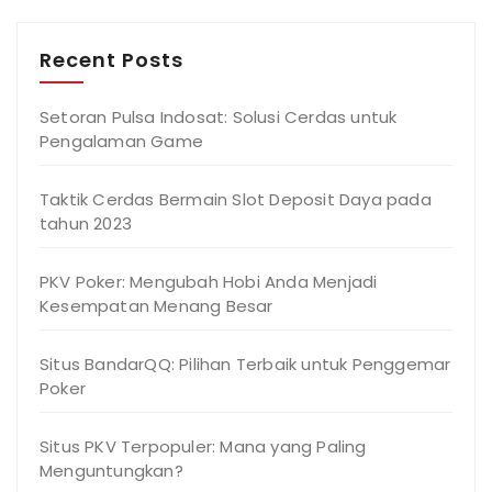
Recent Posts
Setoran Pulsa Indosat: Solusi Cerdas untuk
Pengalaman Game
Taktik Cerdas Bermain Slot Deposit Daya pada
tahun 2023
PKV Poker: Mengubah Hobi Anda Menjadi
Kesempatan Menang Besar
Situs BandarQQ: Pilihan Terbaik untuk Penggemar
Poker
Situs PKV Terpopuler: Mana yang Paling
Menguntungkan?