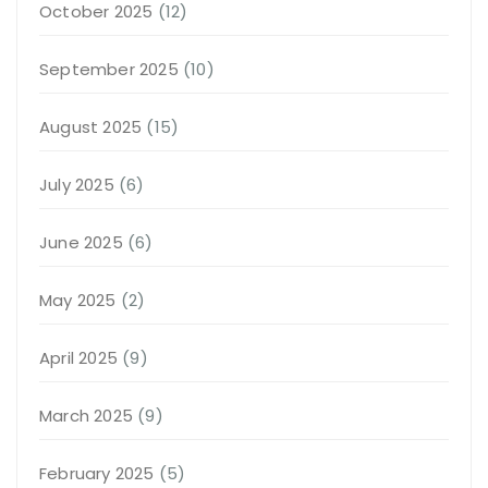
October 2025
(12)
September 2025
(10)
August 2025
(15)
July 2025
(6)
June 2025
(6)
May 2025
(2)
April 2025
(9)
March 2025
(9)
February 2025
(5)