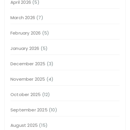
April 2026
(5)
March 2026
(7)
February 2026
(5)
January 2026
(5)
December 2025
(3)
November 2025
(4)
October 2025
(12)
September 2025
(10)
August 2025
(15)