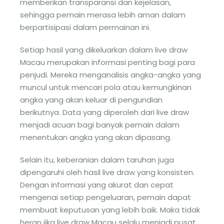
memberikan transparansi dan kejelasan,
sehingga pemain merasa lebih aman dalam
berpartisipasi dalam permainan ini.
Setiap hasil yang dikeluarkan dalam live draw
Macau merupakan informasi penting bagi para
penjudi. Mereka menganalisis angka-angka yang
muncul untuk mencari pola atau kemungkinan
angka yang akan keluar di pengundian
berikutnya. Data yang diperoleh dari live draw
menjadi acuan bagi banyak pemain dalam
menentukan angka yang akan dipasang.
Selain itu, keberanian dalam taruhan juga
dipengaruhi oleh hasil live draw yang konsisten.
Dengan informasi yang akurat dan cepat
mengenai setiap pengeluaran, pemain dapat
membuat keputusan yang lebih baik. Maka tidak
heran jika live draw Macau selalu menjadi pusat