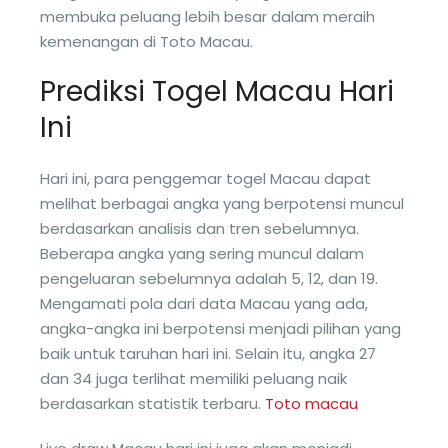
membuka peluang lebih besar dalam meraih
kemenangan di Toto Macau.
Prediksi Togel Macau Hari
Ini
Hari ini, para penggemar togel Macau dapat
melihat berbagai angka yang berpotensi muncul
berdasarkan analisis dan tren sebelumnya.
Beberapa angka yang sering muncul dalam
pengeluaran sebelumnya adalah 5, 12, dan 19.
Mengamati pola dari data Macau yang ada,
angka-angka ini berpotensi menjadi pilihan yang
baik untuk taruhan hari ini. Selain itu, angka 27
dan 34 juga terlihat memiliki peluang naik
berdasarkan statistik terbaru.
Toto macau