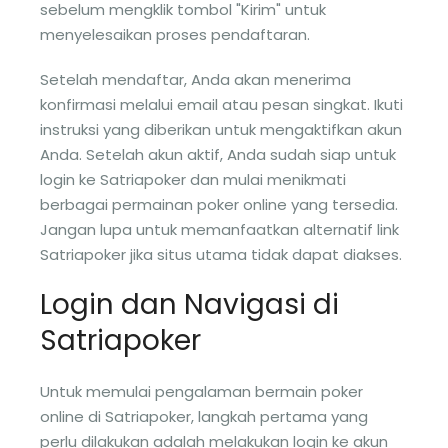
sebelum mengklik tombol "Kirim" untuk
menyelesaikan proses pendaftaran.
Setelah mendaftar, Anda akan menerima
konfirmasi melalui email atau pesan singkat. Ikuti
instruksi yang diberikan untuk mengaktifkan akun
Anda. Setelah akun aktif, Anda sudah siap untuk
login ke Satriapoker dan mulai menikmati
berbagai permainan poker online yang tersedia.
Jangan lupa untuk memanfaatkan alternatif link
Satriapoker jika situs utama tidak dapat diakses.
Login dan Navigasi di
Satriapoker
Untuk memulai pengalaman bermain poker
online di Satriapoker, langkah pertama yang
perlu dilakukan adalah melakukan login ke akun