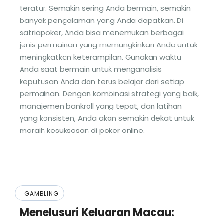
teratur. Semakin sering Anda bermain, semakin
banyak pengalaman yang Anda dapatkan. Di
satriapoker, Anda bisa menemukan berbagai
jenis permainan yang memungkinkan Anda untuk
meningkatkan keterampilan. Gunakan waktu
Anda saat bermain untuk menganalisis
keputusan Anda dan terus belajar dari setiap
permainan. Dengan kombinasi strategi yang baik,
manajemen bankroll yang tepat, dan latihan
yang konsisten, Anda akan semakin dekat untuk
meraih kesuksesan di poker online.
GAMBLING
Menelusuri Keluaran Macau: