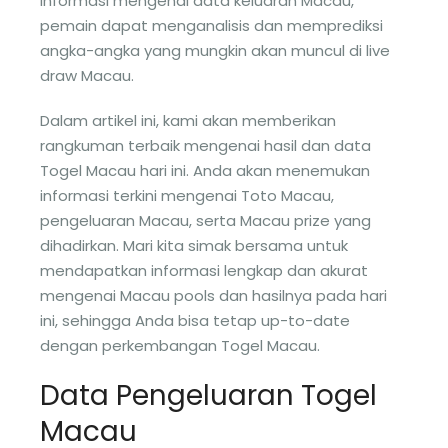
informasi mengenai data keluaran Macau,
pemain dapat menganalisis dan memprediksi
angka-angka yang mungkin akan muncul di live
draw Macau.
Dalam artikel ini, kami akan memberikan
rangkuman terbaik mengenai hasil dan data
Togel Macau hari ini. Anda akan menemukan
informasi terkini mengenai Toto Macau,
pengeluaran Macau, serta Macau prize yang
dihadirkan. Mari kita simak bersama untuk
mendapatkan informasi lengkap dan akurat
mengenai Macau pools dan hasilnya pada hari
ini, sehingga Anda bisa tetap up-to-date
dengan perkembangan Togel Macau.
Data Pengeluaran Togel
Macau