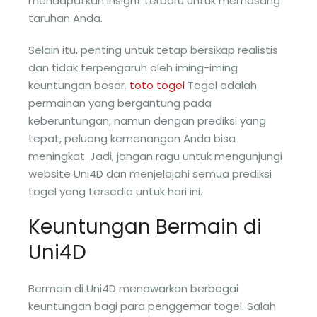
mendapatkan insight terbaru untuk memasang
taruhan Anda.
Selain itu, penting untuk tetap bersikap realistis
dan tidak terpengaruh oleh iming-iming
keuntungan besar.
toto togel
Togel adalah
permainan yang bergantung pada
keberuntungan, namun dengan prediksi yang
tepat, peluang kemenangan Anda bisa
meningkat. Jadi, jangan ragu untuk mengunjungi
website Uni4D dan menjelajahi semua prediksi
togel yang tersedia untuk hari ini.
Keuntungan Bermain di
Uni4D
Bermain di Uni4D menawarkan berbagai
keuntungan bagi para penggemar togel. Salah