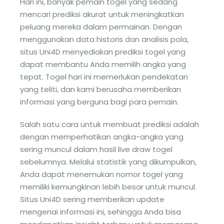
Hari ini, banyak pemain togel yang sedang
mencari prediksi akurat untuk meningkatkan
peluang mereka dalam permainan. Dengan
menggunakan data historis dan analisis pola,
situs Uni4D menyediakan prediksi togel yang
dapat membantu Anda memilih angka yang
tepat. Togel hari ini memerlukan pendekatan
yang teliti, dan kami berusaha memberikan
informasi yang berguna bagi para pemain.
Salah satu cara untuk membuat prediksi adalah
dengan memperhatikan angka-angka yang
sering muncul dalam hasil live draw togel
sebelumnya. Melalui statistik yang dikumpulkan,
Anda dapat menemukan nomor togel yang
memiliki kemungkinan lebih besar untuk muncul.
Situs Uni4D sering memberikan update
mengenai informasi ini, sehingga Anda bisa