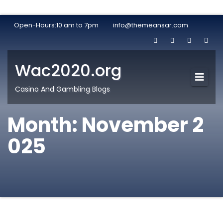
Open-Hours:10 am to 7pm
info@themeansar.com
Wac2020.org
Casino And Gambling Blogs
Month:
November 2
025