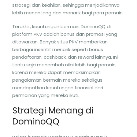
strategi dan keahlian, sehingga menjadikannya
lebih menantang dan menarik bagi para pemain.
Terakhir, keuntungan bermain DominoQQ di
platform PKV adalah bonus dan promosi yang
ditawarkan. Banyak situs PKV memberikan
berbagai insentif menarik seperti bonus
pendaftaran, cashback, dan reward lainnya. Ini
tentu saja menambah nilai lebih bagi pemain,
karena mereka dapat memaksimalkan
pengalaman bermain mereka sekaligus
mendapatkan keuntungan finansial dari
permainan yang mereka ikuti.
Strategi Menang di
DominoQQ