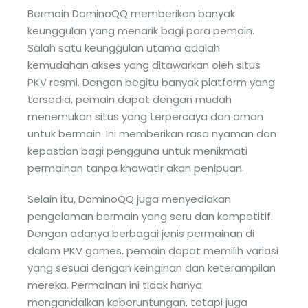
Bermain DominoQQ memberikan banyak
keunggulan yang menarik bagi para pemain.
Salah satu keunggulan utama adalah
kemudahan akses yang ditawarkan oleh situs
PKV resmi. Dengan begitu banyak platform yang
tersedia, pemain dapat dengan mudah
menemukan situs yang terpercaya dan aman
untuk bermain. Ini memberikan rasa nyaman dan
kepastian bagi pengguna untuk menikmati
permainan tanpa khawatir akan penipuan.
Selain itu, DominoQQ juga menyediakan
pengalaman bermain yang seru dan kompetitif.
Dengan adanya berbagai jenis permainan di
dalam PKV games, pemain dapat memilih variasi
yang sesuai dengan keinginan dan keterampilan
mereka. Permainan ini tidak hanya
mengandalkan keberuntungan, tetapi juga