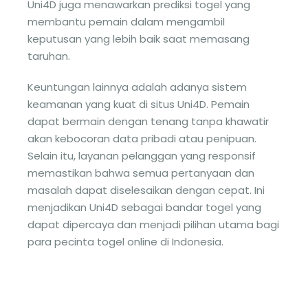
Uni4D juga menawarkan prediksi togel yang
membantu pemain dalam mengambil
keputusan yang lebih baik saat memasang
taruhan.
Keuntungan lainnya adalah adanya sistem
keamanan yang kuat di situs Uni4D. Pemain
dapat bermain dengan tenang tanpa khawatir
akan kebocoran data pribadi atau penipuan.
Selain itu, layanan pelanggan yang responsif
memastikan bahwa semua pertanyaan dan
masalah dapat diselesaikan dengan cepat. Ini
menjadikan Uni4D sebagai bandar togel yang
dapat dipercaya dan menjadi pilihan utama bagi
para pecinta togel online di Indonesia.