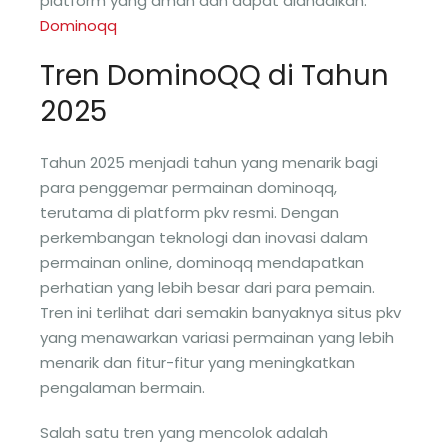
platform yang aman dan dapat diandalkan.
Dominoqq
Tren DominoQQ di Tahun
2025
Tahun 2025 menjadi tahun yang menarik bagi
para penggemar permainan dominoqq,
terutama di platform pkv resmi. Dengan
perkembangan teknologi dan inovasi dalam
permainan online, dominoqq mendapatkan
perhatian yang lebih besar dari para pemain.
Tren ini terlihat dari semakin banyaknya situs pkv
yang menawarkan variasi permainan yang lebih
menarik dan fitur-fitur yang meningkatkan
pengalaman bermain.
Salah satu tren yang mencolok adalah