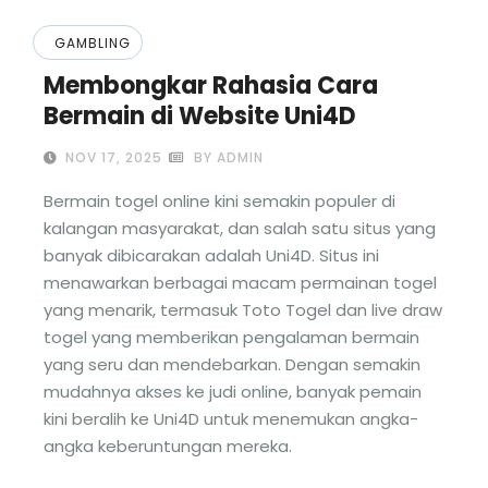
GAMBLING
Membongkar Rahasia Cara
Bermain di Website Uni4D
NOV 17, 2025
BY ADMIN
Bermain togel online kini semakin populer di
kalangan masyarakat, dan salah satu situs yang
banyak dibicarakan adalah Uni4D. Situs ini
menawarkan berbagai macam permainan togel
yang menarik, termasuk Toto Togel dan live draw
togel yang memberikan pengalaman bermain
yang seru dan mendebarkan. Dengan semakin
mudahnya akses ke judi online, banyak pemain
kini beralih ke Uni4D untuk menemukan angka-
angka keberuntungan mereka.