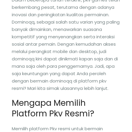
berkembang pesat, terutama dengan adanya
inovasi dan peningkatan kualitas permainan.
Dominoqq, sebagai salah satu varian yang paling
banyak dimainkan, menawarkan suasana
kompetitif yang menyenangkan serta interaksi
sosial antar pemain. Dengan kemudahan akses
melalui perangkat mobile dan desktop, judi
dominoqq kini dapat dinikmati kapan saja dan di
mana saja oleh para penggemarnya. Jadi, apa
saja keuntungan yang dapat Anda peroleh
dengan bermain dominoqq di platform pkv
resmi? Mari kita simak ulasannya lebih lanjut.
Mengapa Memilih
Platform Pkv Resmi?
Memilih platform Pkv resmi untuk bermain