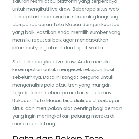
saluran resmi atau platform yang terpercaya
untuk mengikuti live draw. Beberapa situs web
dan aplikasi menawarkan streaming langsung
dari pengeluaran Toto Macau dengan kualitas
yang baik. Pastikan Anda memilih sumber yang
memiliki reputasi baik agar mendapatkan
informasi yang akurat dan tepat waktu.
Setelah mengikuti live draw, Anda memiliki
kesempatan untuk mengecek rekapan hasil
sebelumnya. Data ini sangat berguna untuk
menganalisis pola atau tren yang mungkin
terjadi dalam beberapa undian sebelumnya.
Rekapan Toto Macau bisa diakses di berbagai
situs, dan merupakan alat penting bagi pemain
yang ingin meningkatkan peluang mereka di
masa mendatang.