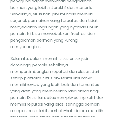
pengguna dapat menikmati pengalaman
bermain yang lebih interaktif dan menarik.
Sebaliknya, situs non-pkv mungkin memiliki
seçenek permainan yang terbatas dan tidak
menyediakan lingkungan yang nyaman untuk
pemain. Ini bisa menyebabkan frustrasi dan
pengalaman bermain yang kurang
menyenangkan.
Selain itu, dalam memilih situs untuk judi
dominoqq, pemain sebaiknya
mempertimbangkan reputasi dan ulasan dari
setiap platform. Situs pkv resmi umumnya
memiliki review yang lebih baik dan komunitas
yang aktif, yang memberikan rasa aman bagi
pemain. Di sisi lain, situs non-pkv sering kali tidak
memiliki reputasi yang jelas, sehingga pemain
mungkin harus lebih berhati-hati dalam memilih