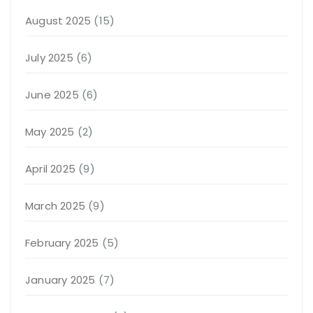
August 2025
(15)
July 2025
(6)
June 2025
(6)
May 2025
(2)
April 2025
(9)
March 2025
(9)
February 2025
(5)
January 2025
(7)