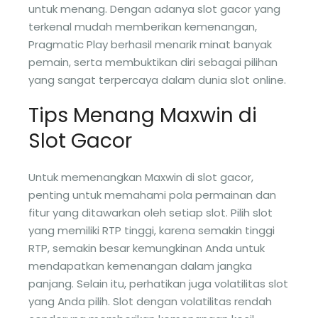
untuk menang. Dengan adanya slot gacor yang
terkenal mudah memberikan kemenangan,
Pragmatic Play berhasil menarik minat banyak
pemain, serta membuktikan diri sebagai pilihan
yang sangat terpercaya dalam dunia slot online.
Tips Menang Maxwin di
Slot Gacor
Untuk memenangkan Maxwin di slot gacor,
penting untuk memahami pola permainan dan
fitur yang ditawarkan oleh setiap slot. Pilih slot
yang memiliki RTP tinggi, karena semakin tinggi
RTP, semakin besar kemungkinan Anda untuk
mendapatkan kemenangan dalam jangka
panjang. Selain itu, perhatikan juga volatilitas slot
yang Anda pilih. Slot dengan volatilitas rendah