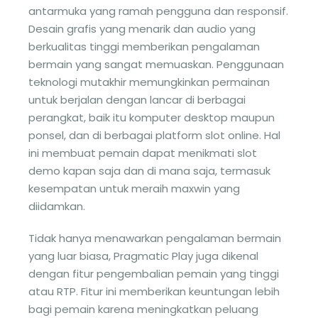
antarmuka yang ramah pengguna dan responsif.
Desain grafis yang menarik dan audio yang
berkualitas tinggi memberikan pengalaman
bermain yang sangat memuaskan. Penggunaan
teknologi mutakhir memungkinkan permainan
untuk berjalan dengan lancar di berbagai
perangkat, baik itu komputer desktop maupun
ponsel, dan di berbagai platform slot online. Hal
ini membuat pemain dapat menikmati slot
demo kapan saja dan di mana saja, termasuk
kesempatan untuk meraih maxwin yang
diidamkan.
Tidak hanya menawarkan pengalaman bermain
yang luar biasa, Pragmatic Play juga dikenal
dengan fitur pengembalian pemain yang tinggi
atau RTP. Fitur ini memberikan keuntungan lebih
bagi pemain karena meningkatkan peluang