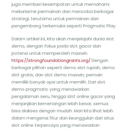
juga memberi kesempatan untuk memahami
mekanisme permainan dan mencoba berbagai
strategi, terutama untuk permainan dari
pengembang terkemuka seperti Pragmatic Play.
Dalam artikel ini, kita akan menjelajahi dunia slot
demo, dengan fokus pada slot gacor dan
potensi untuk memperoleh maxwin.
https://strongfoundationgrants.org/
Dengan
berbagai pilihan seperti demo slot rupiah, demo
slot gratis, dan slot demo maxwin, pemain
memiliki banyak opsi untuk memilih. Dari slot
demo pragmatic yang menawarkan
pengalaman seru, hingga slot online gacor yang
menjanjikan kemenangan lebih besar, semua
bisa diakses dengan mudah. Mari kita lihat lebih
dalam mengenai fitur dan keunggulan dari situs
slot online terpercaya yang menawarkan