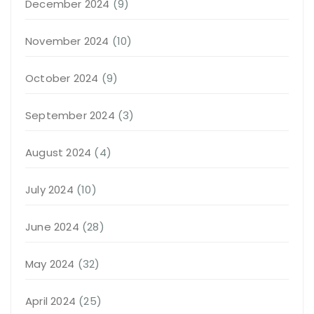
December 2024
(9)
November 2024
(10)
October 2024
(9)
September 2024
(3)
August 2024
(4)
July 2024
(10)
June 2024
(28)
May 2024
(32)
April 2024
(25)