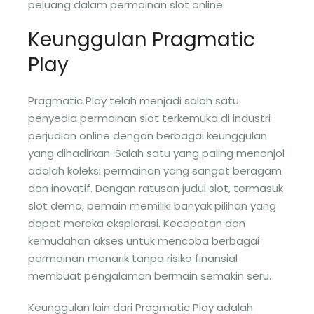
peluang dalam permainan slot online.
Keunggulan Pragmatic
Play
Pragmatic Play telah menjadi salah satu
penyedia permainan slot terkemuka di industri
perjudian online dengan berbagai keunggulan
yang dihadirkan. Salah satu yang paling menonjol
adalah koleksi permainan yang sangat beragam
dan inovatif. Dengan ratusan judul slot, termasuk
slot demo, pemain memiliki banyak pilihan yang
dapat mereka eksplorasi. Kecepatan dan
kemudahan akses untuk mencoba berbagai
permainan menarik tanpa risiko finansial
membuat pengalaman bermain semakin seru.
Keunggulan lain dari Pragmatic Play adalah