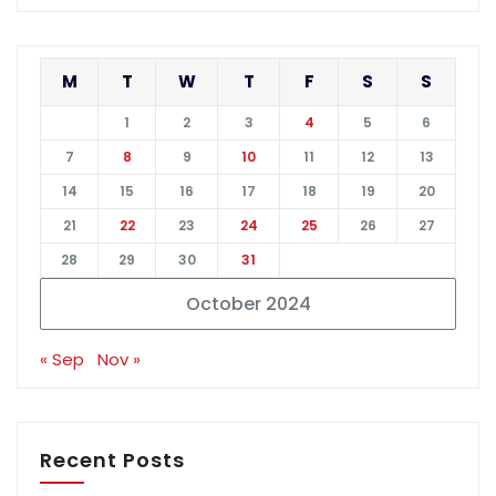
M
T
W
T
F
S
S
1
2
3
4
5
6
7
8
9
10
11
12
13
14
15
16
17
18
19
20
21
22
23
24
25
26
27
28
29
30
31
October 2024
« Sep
Nov »
Recent Posts