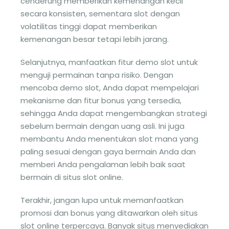
cenderung memberikan kemenangan kecil
secara konsisten, sementara slot dengan
volatilitas tinggi dapat memberikan
kemenangan besar tetapi lebih jarang.
Selanjutnya, manfaatkan fitur demo slot untuk
menguji permainan tanpa risiko. Dengan
mencoba demo slot, Anda dapat mempelajari
mekanisme dan fitur bonus yang tersedia,
sehingga Anda dapat mengembangkan strategi
sebelum bermain dengan uang asli. Ini juga
membantu Anda menentukan slot mana yang
paling sesuai dengan gaya bermain Anda dan
memberi Anda pengalaman lebih baik saat
bermain di situs slot online.
Terakhir, jangan lupa untuk memanfaatkan
promosi dan bonus yang ditawarkan oleh situs
slot online terpercaya. Banyak situs menyediakan