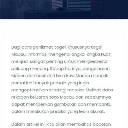
Bagi para penikmat togel, khususnya togel
Macau, informasi mengenai angka-angka kuat
menjadi sangat penting untuk memperbesar
peluang menang. Setiap harinya, pengeluaran
Macau dan hasil dari live draw Macau menarik
perhatian banyak pemain yang ingin
mengoptimalkan strategi mereka. Melihat data
rekapan keluaran toto Macau dari sebelumnya
dapat memberikan gambaran dan membantu
dalam melakukan prediksi yang lebih akurat.
Dalam artikel ini, kita akan membahas bocoran