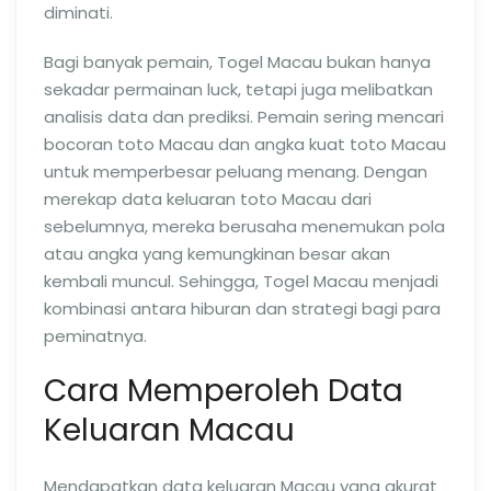
diminati.
Bagi banyak pemain, Togel Macau bukan hanya
sekadar permainan luck, tetapi juga melibatkan
analisis data dan prediksi. Pemain sering mencari
bocoran toto Macau dan angka kuat toto Macau
untuk memperbesar peluang menang. Dengan
merekap data keluaran toto Macau dari
sebelumnya, mereka berusaha menemukan pola
atau angka yang kemungkinan besar akan
kembali muncul. Sehingga, Togel Macau menjadi
kombinasi antara hiburan dan strategi bagi para
peminatnya.
Cara Memperoleh Data
Keluaran Macau
Mendapatkan data keluaran Macau yang akurat