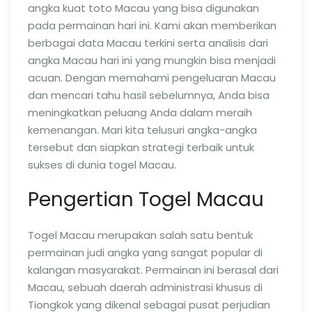
angka kuat toto Macau yang bisa digunakan
pada permainan hari ini. Kami akan memberikan
berbagai data Macau terkini serta analisis dari
angka Macau hari ini yang mungkin bisa menjadi
acuan. Dengan memahami pengeluaran Macau
dan mencari tahu hasil sebelumnya, Anda bisa
meningkatkan peluang Anda dalam meraih
kemenangan. Mari kita telusuri angka-angka
tersebut dan siapkan strategi terbaik untuk
sukses di dunia togel Macau.
Pengertian Togel Macau
Togel Macau merupakan salah satu bentuk
permainan judi angka yang sangat popular di
kalangan masyarakat. Permainan ini berasal dari
Macau, sebuah daerah administrasi khusus di
Tiongkok yang dikenal sebagai pusat perjudian