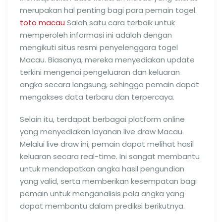
merupakan hal penting bagi para pemain togel.
toto macau
Salah satu cara terbaik untuk
memperoleh informasi ini adalah dengan
mengikuti situs resmi penyelenggara togel
Macau. Biasanya, mereka menyediakan update
terkini mengenai pengeluaran dan keluaran
angka secara langsung, sehingga pemain dapat
mengakses data terbaru dan terpercaya.
Selain itu, terdapat berbagai platform online
yang menyediakan layanan live draw Macau.
Melalui live draw ini, pemain dapat melihat hasil
keluaran secara real-time. Ini sangat membantu
untuk mendapatkan angka hasil pengundian
yang valid, serta memberikan kesempatan bagi
pemain untuk menganalisis pola angka yang
dapat membantu dalam prediksi berikutnya.