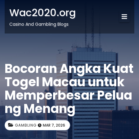
Wac2020.org
Casino And Gambling Blogs
Bocoran Angka Kuat
Togel Macau untuk
Memperbesar Pelua
ng Menang
GAMBLING
MAR 7, 2026