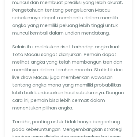
muncul dan membuat prediksi yang lebih akurat.
Pengetahuan tentang pengeluaran Macau
sebelumnya dapat membantu dalam memilih
angka yang memiliki peluang lebih tinggi untuk
muncul kembali dalam undian mendatang.
Selain itu, melakukan riset terhadap angka kuat
Toto Macau sangat dianjurkan. Pemain dapat
melihat angka yang telah membangun tren dan
memilihnya dalam taruhan mereka. Statistik dari
live draw Macau juga memberikan wawasan
tentang angka mana yang memiliki probabilitas
lebih baik berdasarkan hasil sebelumnya. Dengan
cara ini, pemain bisa lebih cermat dalam
menentukan pilihan angka.
Terakhir, penting untuk tidak hanya bergantung
pada keberuntungan. Mengembangkan strategi
taruhan yang disiplin dan menetapkan batasan