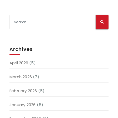
Archives
April 2026
(5)
March 2026
(7)
February 2026
(5)
January 2026
(5)